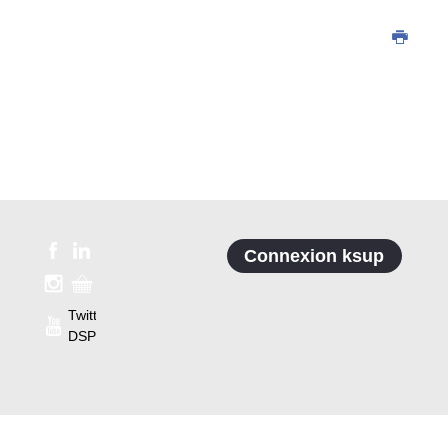
Connexion ksup
Twitter
DSP