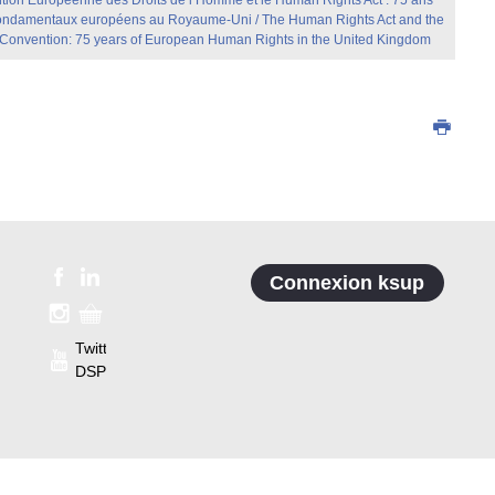
ion Européenne des Droits de l’Homme et le Human Rights Act : 75 ans
 fondamentaux européens au Royaume-Uni / The Human Rights Act and the
Convention: 75 years of European Human Rights in the United Kingdom
Connexion ksup
Twitter
DSP