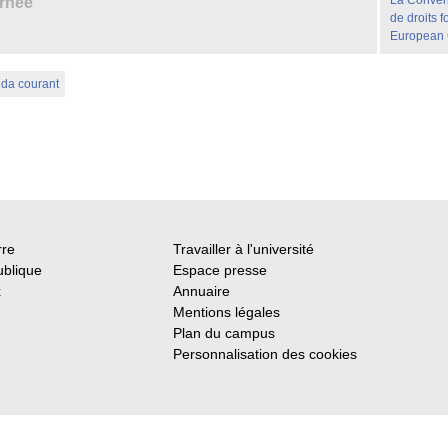
La Convent
urnée
de droits
European 
nda courant
rre
Travailler à l'université
ublique
Espace presse
x
Annuaire
Mentions légales
Plan du campus
Personnalisation des cookies