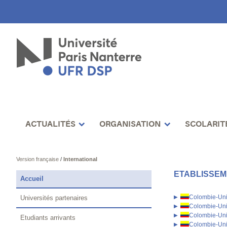
ACTUALITÉS
ORGANISATION
SCOLARIT
Version française
/
International
ETABLISSEM
Accueil
Colombie-Uni
Universités partenaires
Colombie-Uni
Colombie-Uni
Etudiants arrivants
Colombie-Uni