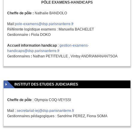
PÔLE EXAMENS-HANDICAPS
Cheffe de pôle :
Nathalie BANDOLO
Mail:
pole-examens@dsp.parisnanterre.fr
Référente logistique examens : Manuella BACHELET
Gestionnaire
:
Fiola DOKO
Accueil information handicap
:
gestion-examens-
handicaps@dsp.parisnanterre.fr
Gestionnaires
:
Nathan PETITEVILLE , Vintsy ANDRIAMANANTSOA
INSTITUT DES ETUDES JUDICIAIRES
Cheffe de pôle
: Olympia COQ-VEYSSI
Mail :
secretariat-iej@dsp.parisnanterre.fr
Gestionnaires
pédagogiques
: Sandrine PEREZ, Fiona SOMA