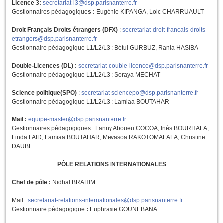
Licence 3:
secretariat-l3@dsp.parisnanterre.fr
Gestionnaires pédagogique
s :
Eugénie KIPANGA, Loic CHARRUAULT
Droit Français Droits étrangers (DFX)
:
secretariat-droit-francais-droits-
etrangers@dsp.parisnanterre.fr
Gestionnaire pédagogique L1/L2/L3 : Bétul GURBUZ, Rania HASIBA
Double-Licences (DL) :
secretariat-double-licence@dsp.parisnanterre.fr
Gestionnaire pédagogique L1/L2/L3 : Soraya MECHAT
Science politique(SPO)
:
secretariat-sciencepo@dsp.parisnanterre.fr
Gestionnaire pédagogique L1/L2/L3 : Lamiaa BOUTAHAR
Mail :
equipe-master@dsp.parisnanterre.fr
Gestionnaires pédagogiques : Fanny Aboueu COCOA, Inès BOURHALA,
Linda FAID, Lamiaa BOUTAHAR, Mevasoa RAKOTOMALALA, Christine
DAUBE
PÔLE RELATIONS INTERNATIONALES
Chef de pôle :
Nidhal BRAHIM
Mail
:
secretariat-relations-internationales@dsp.parisnanterre.fr
Gestionnaire pédagogique
:
Euphrasie GOUNEBANA