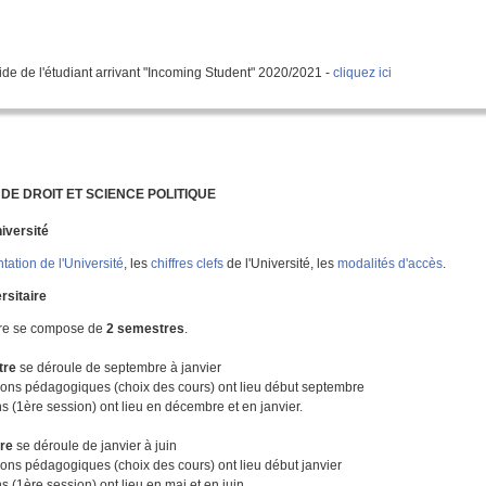
de de l'étudiant arrivant "Incoming Student" 2020/2021 -
cliquez ici
 DE DROIT ET SCIENCE POLITIQUE
iversité
tation de l'Université
, les
chiffres clefs
de l'Université, les
modalités d'accès
.
rsitaire
ire se compose de
2 semestres
.
tre
se déroule de septembre à janvier
tions pédagogiques (choix des cours) ont lieu début septembre
 (1ère session) ont lieu en décembre et en janvier.
tre
se déroule de janvier à juin
tions pédagogiques (choix des cours) ont lieu début janvier
 (1ère session) ont lieu en mai et en juin.