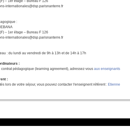
 (F) – 1er étage – Bureau F 126
ions-internationales@dsp.parisnanterre.fr
dagogique :
UNEBANA
 (F) – 1er étage – Bureau F 126
ions-internationales@dsp.parisnanterre.fr
eau : du lundi au vendredi de 9h à 13h et de 14h à 17h
rdinateurs :
 contrat pédagogique (learning agreement), adressez-vous
aux enseignants
ent :
ltés lors de votre séjour, vous pouvez contacter l'enseignent référent :
Etienne