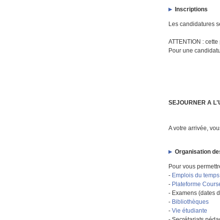
Inscriptions
Les candidatures se
ATTENTION : cette 
Pour une candidatur
SEJOURNER A L'U
A votre arrivée, vo
Organisation de
Pour vous permettre
-
Emplois du temps
-
Plateforme Cours
-
Examens
(dates d
-
Bibliothèques
-
Vie étudiante
-
Secrétariats péd