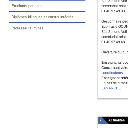
Bât. Simone Veil
Etudiants partants
secretariat-relat
01.40.97.49.83
Diplômes bilingues et cursus intégrés
Gestionnaire pé
Euphrasie GO
Professeurs invités
Bât. Simone Veil
secretariat-relat
01.40.97.49.48
Ouverture du bur
Enseignants coo
Concernant votre
coordinateurs.
Enseignant référ
En cas de difficu
LAMARCHE
Actualités