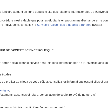
 font directement en ligne depuis le site des relations internationales de l'Universit
procédure n'est valable que pour les étudiants en programme d'échange et ne conce
e individuelle, consultez le
Service d'Accueil des Étudiants Étrangers
(SAEE).
FR DE DROIT ET SCIENCE POLITIQUE
us serez accueilli par le service des Relations internationales de l’Université ainsi 
s études
 de profiter au mieux de votre séjour, consultez les informations essentielles et pra
,
enligne
,
'examens, absences et retard, consultation de copie, relevé de notes, etc.)
agogiques
(choisir ensuite l'année correspondante).