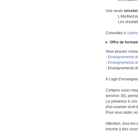
Une seule
session
L'étudiant 
Les résultat
Consultez
le calen
Offre de format
Vous pouvez consul
-
Enseignements d
-
Enseignements d
- Enseignements d
Il s’agit d’enseign
Certains cours mag
(environ 30), perme
La présence à ces t
d'un examen écrit d
Pour vous aider, vo
Attention, tous les
inscrire à des cour