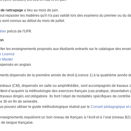
 de rattrapage
a lieu au mois de juin.
peut repasser les matières qu'il n'a pas validé lors des examens du premier ou du
s sont connus au début du mois de juillet.
drier
précis de l'UFR.
ion
ter les enseignements proposés aux étudiants entrants sur le catalogue des ense
e Licence
e Master
ispensés en anglais
ements dispensés de la première année de droit (Licence 1) à la quatrième année d
istraux (CM), dispensés en salle ou amphithéâtre, sont accompagnés de travaux dir
ttent d’acquérir la méthodologie des exercices français (cas pratique, dissertation
ravaux dirigés est obligatoire. Ils font l’objet de modalités spécifiques de contrô
e 3h en fin de semestre.
us pouvez utiliser le guide méthodologique réalisé par le
Conseil pédagogique et 
 enseignements requièrent un bon niveau de français à l’écrit et à l’oral (niveau 
s de langue française.