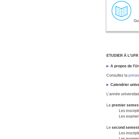
Gui
ETUDIER À L'UFR
A propos de l'Un
Consultez la
présen
Calendrier unive
L’année universita
Le
premier semes
Les inscrip
Les examens
Le
second semes
Les inscrip
Les examens