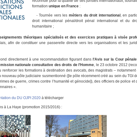
reconnue pour la qualité de ses juristes internationaux, souha
formation
unique en France
:
- Tournée vers les
métiers du droit
internationa
l
, en parti
droit international pénal/droit pénal international et du dro
humanitaire ;
seignements théoriques spécialisés et des exercices pratiques à visée prof
ais, afin de constituer une passerelle directe vers les organisations et les juri
épond directement à une recommandation figurant dans
l
’Avis sur la Cour pénale
mission nationale consultative des droits de l’Homme
,
le 23 octobre 2012 (rec
ou renforcer les formations à destination des avocats, des magistrats – notammen
du nouveau pôle judiciaire susmentionné ([le pôle récemment créé au sein du TGI d
crimes de guerre, crimes contre l’humanité et génocide]), des officiers de police e
onnaires ».
ntation du DU OJPI 2020
à télécharger
ions à La Haye (promotion 2015/2016) :