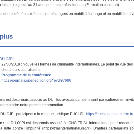
n initiale) et jusqu'au 31 aout pour les professionnels (Formation continue).
cebook dédiée aux étudiant.es étrangers en mobilité échange et en mobilité indivi
k
 plus
 DU OJPI
22/03/2019 : Nouvelles formes de criminalité internationales. Le point de vue des
chercheurs et praticiens
Programme de la conférence
https://journals.openedition.org/revdh/7686
ris est désormais associé au DU : les avocats parisiens sont particulièrement invit
ur rejoindre notre prochaine promotion.
 DU OJPI, participent à la clinique juridique EUCLID :
https://euclid.parisnanterre.fr/
e :
Le DU OJPI est désormais associé à l’ONG TRIAL International pour associer 
 lutte contre l’impunité (https://trialinternational.org/fr). D’autres partenariats 