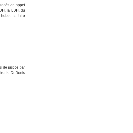
 procès en appel
IDH, la LDH, du
du hebdomadaire
s de justice par
trer le Dr Denis