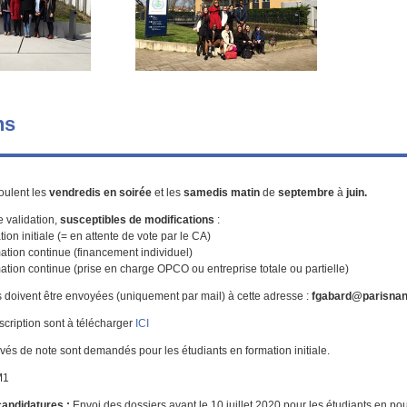
ns
oulent les
vendredis en soirée
et les
samedis matin
de
septembre
à
juin.
e validation,
susceptibles de modifications
:
ion initiale (= en attente de vote par le CA)
ation continue (financement individuel)
tion continue (prise en charge OPCO ou entreprise totale ou partielle)
 doivent être envoyées (uniquement par mail) à cette adresse :
fgabard@parisnant
scription sont à télécharger
ICI
evés de note sont demandés pour les étudiants en formation initiale.
M1
candidatures :
Envoi des dossiers avant le 10 juillet 2020 pour les étudiants en po