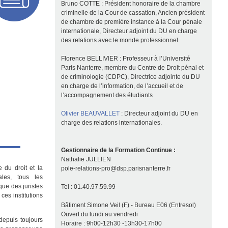
Bruno COTTE : Président honoraire de la chambre
criminelle de la Cour de cassation, Ancien président
de chambre de première instance à la Cour pénale
internationale, Directeur adjoint du DU en charge
des relations avec le monde professionnel.
Florence BELLIVIER : Professeur à l’Université
Paris Nanterre, membre du Centre de Droit pénal et
:
de criminologie (CDPC), Directrice adjointe du DU
en charge de l’information, de l’accueil et de
l’accompagnement des étudiants
Olivier BEAUVALLET
: Directeur adjoint du DU en
charge des relations internationales.
Gestionnaire de la Formation Continue :
Nathalie JULLIEN
 du droit et la
pole-relations-pro@dsp.parisnanterre.fr
ales, tous les
que des juristes
Tel : 01.40.97.59.99
ces institutions
Bâtiment Simone Veil (F) - Bureau E06 (Entresol)
Ouvert du lundi au vendredi
 depuis toujours
Horaire : 9h00-12h30 -13h30-17h00