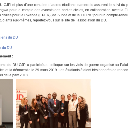
U OJPI et plus d’une centaine d’autres étudiants nanterrois assurent le suivi du
gwa pour le compte des avocats des parties civiles, en collaboration avec la F
ies civiles pour le Rwanda (CPCR), de Survie et de la LICRA : pour un compte-ren
tudiants eux-mêmes, reportez-vous sur le site de l’association du DU.
ciens du DU
on du DU
nement :
romo du DU OJPI a participé au colloque sur les viols de guerre organisé au Palai
justice et la démocratie le 29 mars 2019. Les étudiants étaient très honorés de rencon
l de la paix 2018.