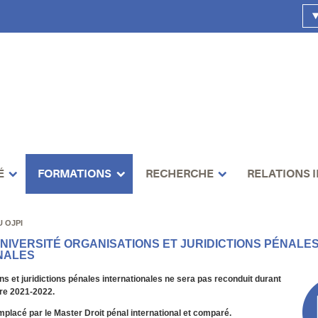
É
FORMATIONS
RECHERCHE
RELATIONS 
U OJPI
UNIVERSITÉ ORGANISATIONS ET JURIDICTIONS PÉNALE
NALES
s et juridictions pénales internationales ne sera pas reconduit durant
ire 2021-2022.
placé par le Master Droit pénal international et comparé.