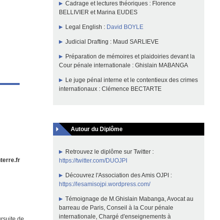
Cadrage et lectures théoriques :
Florence
BELLIVIER
et
Marina EUDES
Legal English :
David BOYLE
Judicial Drafting :
Maud SARLIEVE
Préparation de mémoires et plaidoiries devant la
Cour pénale internationale :
Ghislain MABANGA
Le juge pénal interne et le contentieux des crimes
internationaux : Clémence BECTARTE
Autour du Diplôme
Retrouvez le diplôme sur Twitter :
erre.fr
https://twitter.com/DUOJPI
Découvrez l'Association des Amis OJPI :
https://lesamisojpi.wordpress.com/
Témoignage de M.Ghislain Mabanga, Avocat au
barreau de Paris, Conseil à la Cour pénale
internationale, Chargé d'enseignements à
ursuite de