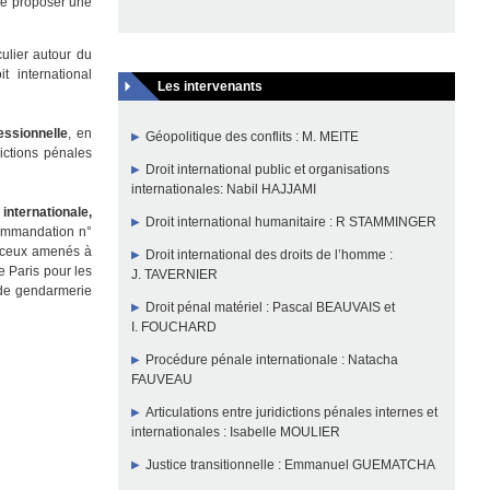
ite proposer une
culier autour du
it international
Les intervenants
essionnelle
, en
Géopolitique des conflits : M. MEITE
dictions pénales
Droit international public et organisations
internationales: Nabil HAJJAMI
 internationale
,
Droit international humanitaire : R STAMMINGER
ommandation n°
t ceux amenés à
Droit international des droits de l’homme :
e Paris pour les
J. TAVERNIER
t de gendarmerie
Droit pénal matériel :
Pascal BEAUVAIS
et
I. FOUCHARD
Procédure pénale internationale :
Natacha
FAUVEAU
Articulations entre juridictions pénales internes et
internationales : Isabelle MOULIER
Justice transitionnelle :
Emmanuel GUEMATCHA