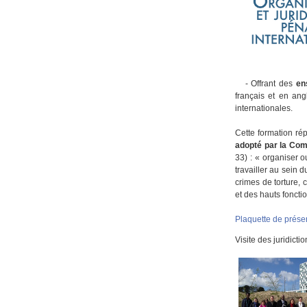
- Offrant des
en
français et en angl
internationales.
Cette formation r
adopté par la Com
33) : « organiser 
travailler au sein 
crimes de torture, 
et des hauts foncti
Plaquette de prése
Visite des juridict