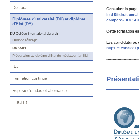
Doctorat
Consulter la page 
lmd-05/droit-pena
Diplômes d'université (DU) et diplôme
compare-JX38SCQ
d'Etat (DE)
Cette formation e
DU Collège international du droit
Droit de l'énergie
Les candidatures e
DU OJPI
https://ecandidat.
Préparation au diplôme d'Etat de médiateur famillial
--------------------------
IEJ
Présentat
Formation continue
Reprise d'études et alternance
EUCLID