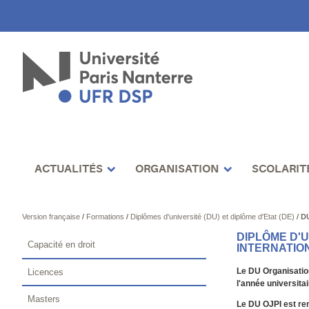
ACTUALITÉS
ORGANISATION
SCOLARIT
Version française
/
Formations
/
Diplômes d'université (DU) et diplôme d'Etat (DE)
/
D
DIPLÔME D'
Capacité en droit
INTERNATIO
Le DU Organisation
Licences
l'année universita
Masters
Le DU OJPI est rem