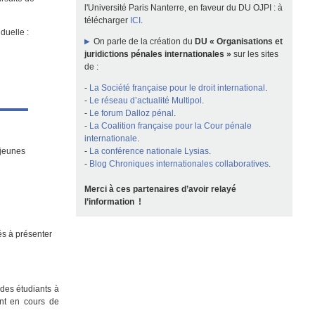
l'Université Paris Nanterre, en faveur du DU OJPI : à
télécharger
ICI
.
duelle :
On parle de la création du
DU « Organisations et
juridictions pénales internationales »
sur les sites
de :
-
La Société française pour le droit international
.
-
Le réseau d’actualité Multipol
.
-
Le forum Dalloz pénal
.
-
La Coalition française pour la Cour pénale
internationale
.
 jeunes
-
La conférence nationale Lysias
.
-
Blog Chroniques internationales collaboratives
.
Merci à ces partenaires d’avoir relayé
l’information !
és à présenter
des étudiants à
sont en cours de