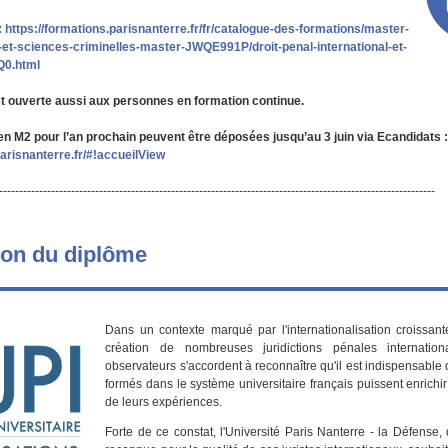
:
https://formations.parisnanterre.fr/fr/catalogue-des-formations/master-
l-et-sciences-criminelles-master-JWQE991P/droit-penal-international-et-
0.html
st ouverte aussi aux personnes en formation continue.
n M2 pour l’an prochain peuvent être déposées jusqu’au 3 juin via Ecandidats 
parisnanterre.fr/#!accueilView
-------------------------------------------------------------------------------------------------------------
ion du diplôme
Dans un contexte marqué par l'internationalisation croissante
création de nombreuses juridictions pénales internation
observateurs s'accordent à reconnaître qu'il est indispensable 
formés dans le système universitaire français puissent enrichir 
de leurs expériences.
Forte de ce constat, l'Université Paris Nanterre - la Défense,