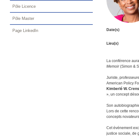
Pôle Licence
Pôle Master
Date(s)
Page LinkedIn
Lieu(x)
La conférence aura 
Memoir
(Simon & S
Juriste, professeur
American Policy For
Kimberlé W. Cren
», un concept déso
Son autobiographie
Lors de cette renco
concepts novateurs 
Cet événement excep
justice sociale, de