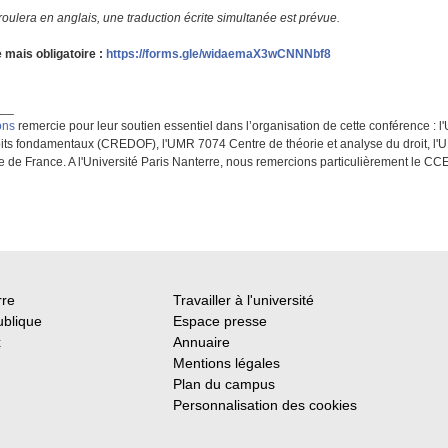
ulera en anglais, une traduction écrite simultanée est prévue.
e mais obligatoire :
https://forms.gle/widaemaX3wCNNNbf8
___
ons
remercie pour leur soutien essentiel dans l’organisation de cette conférence : l'
oits fondamentaux (CREDOF), l'UMR 7074 Centre de théorie et analyse du droit, l'UM
taire de France. A l'Université Paris Nanterre, nous remercions particulièrement le
rre
Travailler à l'université
ublique
Espace presse
x
Annuaire
Mentions légales
Plan du campus
Personnalisation des cookies