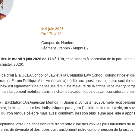
le
9 juin 2026
De 17h à 19h
Campus de Nanterre
Bâtiment Grappin - Amphi B2
lieu le
mardi 9 juin 2026 de 17h à 19h,
et se tiendra à l'occasion de la parution 
chuster, 2026).
e de droit à la UCLA School of Law et à la Columbia Law School, cofondatrice et dire
um (« Forum Politique Afro-Américain ») dédié aux questions de justice sociale sous
shaw
est également une penseuse féministe majeure de la
critical race theory
, for
rmais largement mobilisé dans les champs académiques et ayant considérablement in
 « Backtalker : An American Memoir » (Simon & Schuster, 2026), mêle récit personn
ntre, la militante pour les droits civiques partagera l'histoire intime de sa vie, un 
qui l'on rendue célèbre mais aussi comment, dès son plus jeune âge, elle a appris à
tionnel offre une occasion rare d'entendre l'une des voix les plus influentes de 
 genre, de diversité et des idées qui transforment notre compréhension de la justice.