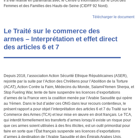
Il a été réalisé en partenariat avec le Centre d’Information sur le Droit des
Femmes et des Familles des Hauts-de-Seine (CIDFF 92 Nord).
Télécharger le document
Le Traité sur le commerce des
armes – Interprétation et effet direct
des articles 6 et 7
Depuis 2018, l’association Action Sécurité Ethique Républicaines (ASER),
rejointe par la suite par l’Action des Chrétiens pour l’Abolition de la Torture
(ACAT), Action Contre la Faim, Médecins du Monde, Salam4Yemen Sherpa, et
Stop Fueling War, tente de faire suspendre les licences d’exportations
d’armes de la France vers la coalition menée par l’Arabie Saoudite qui opère
au Yémen. Dans le but d’aider ces ONG dans leur recours contentieux, le
présent rapport a pour objet l’interprétation des articles 6 et 7 du Traité sur le
Commerce des Armes (TCA) et leur mise en œuvre en droit français. Le TCA,
qui interdit formellement les transferts d’armes lorsqu’il existe un risque pour
que ces armes soient utilisées à des fins illicites, est un outil primordial pour
faire en sorte que l’État français suspende ses licences d’exportations
d’armes à destination de l’Arabie Saoudite et des Émirats Arabes Unis.